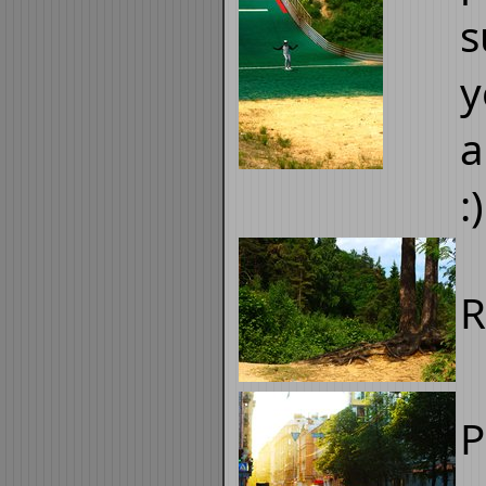
s
y
a
:)
R
P