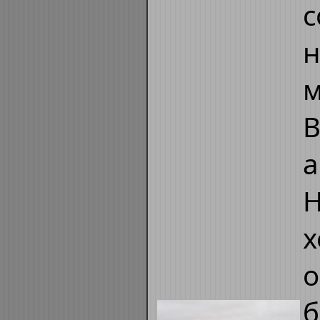
с
н
м
В
а
Н
о
б