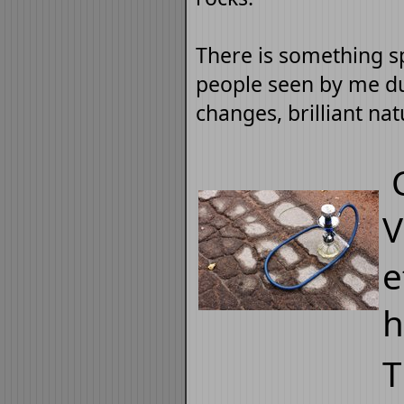
There is something sp
people seen by me du
changes, brilliant nat
C
V
e
h
T