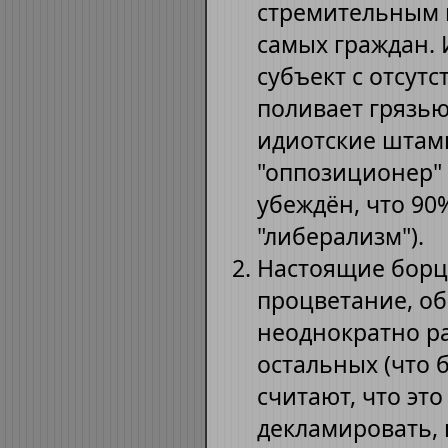
стремительным 
самых граждан. 
субъект с отсут
поливает грязью 
идиотские штамп
"оппозиционер" и
убеждён, что 90%
"либерализм").
Настоящие борц
процветание, об
неоднократно р
остальных (что б
считают, что эт
декламировать, н