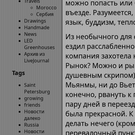
Travels
можно попасть или 
Morocco
въезде. Разумеется,
Сербия
язык, буддизм, теп
Drawings
Handmade
News
Из необычного для с
LED
ездил расслабленно
Greenhouses
Архив из
компания захотела 
LiveJournal
Рынок? Можно и рын
Tags
душевным скрипом).
Мьянмы, ни до Вье
Saint
Petersburg
конечно, рвануть к
growing
пару дней в переезд
friends
Новости
была прекрасной. К
далеко
делать нечего (кроме
Russia
Новости
перевалочный пункт