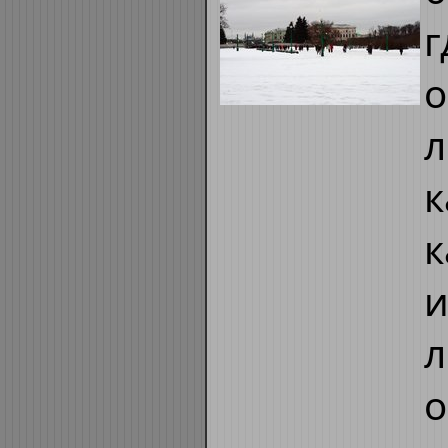
г
о
л
к
к
и
л
о