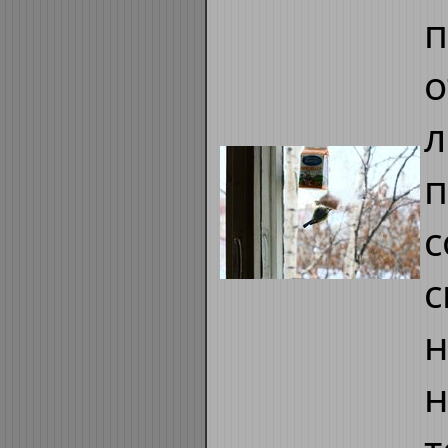
п
о
л
п
с
с
н
н