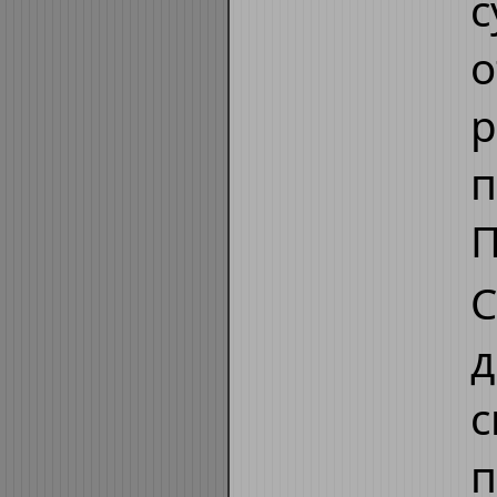
с
о
р
п
П
С
д
с
п