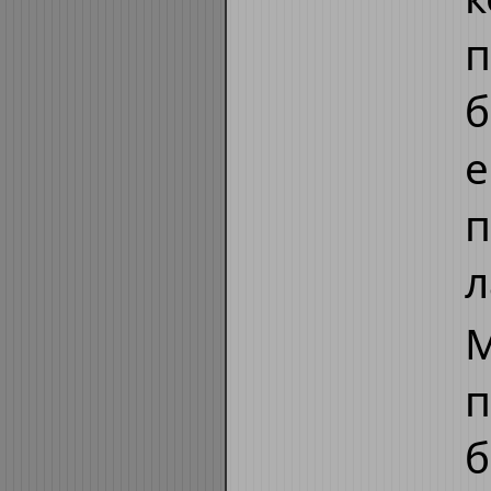
п
б
е
п
л
М
п
б