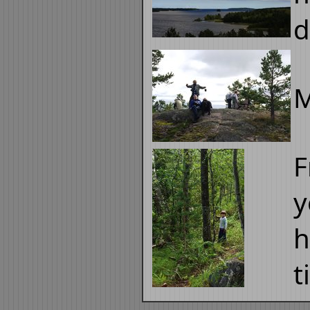
d
M
F
y
h
t