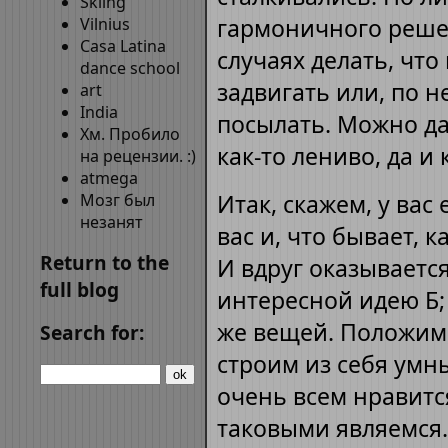
Skiing
гармоничного решен
Vilnius
Casa Latina
случаях делать, что
dance school
задвигать или, по н
art
India
посылать. Можно да
Хм. Пробило
как-то лениво, да и
на рецензии. :)
atmega
Итак, скажем, у вас 
Мозг был
незанят
вас и, что бывает, 
Return to the
И вдруг оказывается
full blog
интересной идею Б; 
же вещей. Положим,
Search for:
строим из себя умн
очень всем нравится
таковыми являемся.