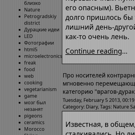
близко
его опасным). Вьет
Nature
долго пришлось бы 
Petrogradskiy
district
лишний день-другой
Дурацкие идеи
как-то очень лень.
LED
Фотографии
html5
Continue reading
...
microelectronics
freak
food
Про носителей контрарн
web
cooking
мгновенно перемещающ
vegetarianism
категорию "врагов-дурак
game
Tuesday, February 5 2013, 00:19
мозг был
Category:
Diary
, Tags:
Nature
Sa
незанят
pigeons
ceramics
Известная, в общем
Morocco
сталкивались. Но ли