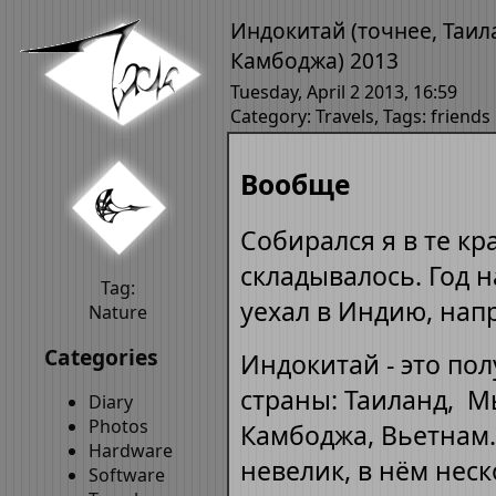
Индокитай (точнее, Таил
Камбоджа) 2013
Tuesday, April 2 2013, 16:59
Category:
Travels
, Tags:
friends
Вообще
Собирался я в те кр
складывалось. Год 
Tag:
уехал в Индию, нап
Nature
Categories
Индокитай - это пол
страны: Таиланд, М
Diary
Photos
Камбоджа, Вьетнам.
Hardware
невелик, в нём неск
Software