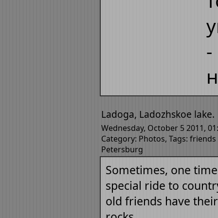
т
у
-
н
Ladoga, Ladozhskoe lake.
Wednesday, October 5 2011, 01
Category:
Photos
, Tags:
friends
Petersburg
Sometimes, one time p
special ride to count
old friends have their
rocks.