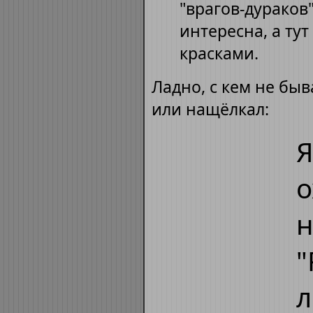
"врагов-дураков
интересна, а ту
красками.
Ладно, с кем не быв
или нащёлкал:
Я
о
н
"
л