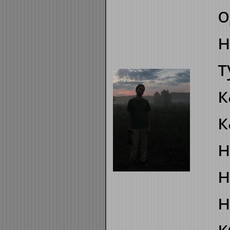
о
н
т
к
к
н
н
н
к