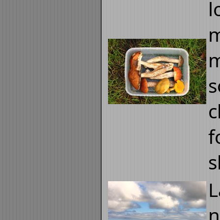
l
m
m
s
c
f
s
L
n