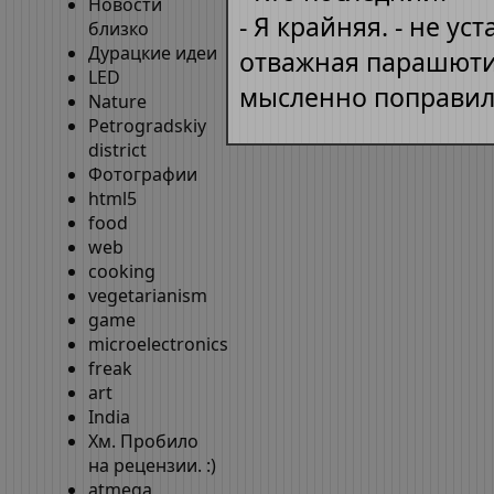
Новости
- Я крайняя. - не ус
близко
Дурацкие идеи
отважная парашютис
LED
мысленно поправил
Nature
Petrogradskiy
district
Фотографии
html5
food
web
cooking
vegetarianism
game
microelectronics
freak
art
India
Хм. Пробило
на рецензии. :)
atmega