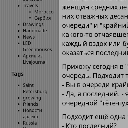
Travels
женщин средних лет
Morocco
них отважных десан
Сербия
очереди" и "крайни
Drawings
Handmade
какого-то отчаявшег
News
каждый вздох или б
LED
Greenhouses
оказаться последни
Архив из
LiveJournal
Прихожу сегодня в 
Tags
очередь. Подходит 
- Вы в очереди кра
Saint
Petersburg
- Да, я последний. -
growing
очередной "тёте-пу
friends
Новости
Подходит ещё одна
далеко
Russia
- Кто последний?