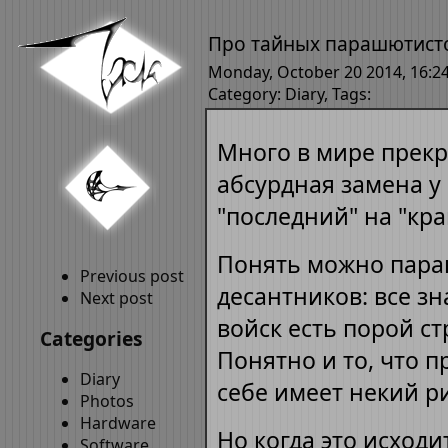
Про тайных парашютист
Monday, October 20 2014, 16:2
Category:
Diary
, Tags:
Много в мире прекр
абсурдная замена у
"последний" на "кр
Понять можно пара
Previous post
десантников: все зн
Next post
войск есть порой с
Categories
Понятно и то, что 
Diary
себе имеет некий ри
Photos
Hardware
Но когда это исходи
Software