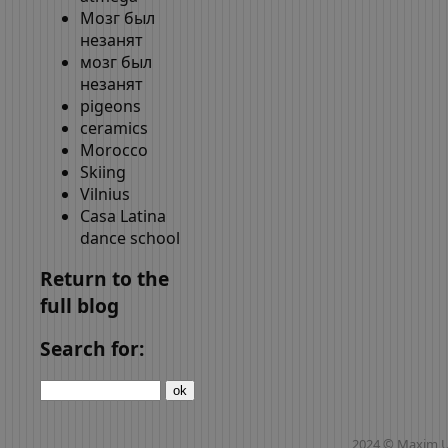
Мозг был
незанят
мозг был
незанят
pigeons
ceramics
Morocco
Skiing
Vilnius
Casa Latina
dance school
Return to the
full blog
Search for:
2024 © Maxim 